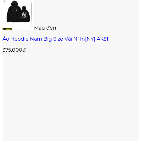
phẩm
này
có
nhiều
biến
Màu đen
thể.
Các
Áo Hoodie Nam Big Size Vải Nỉ In[NY] AK51
tùy
chọn
375,000
₫
có
thể
được
chọn
trên
trang
sản
phẩm