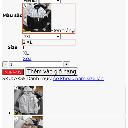
Màu sắc
Đen trắng
2 XL
Size
L
XL
Xóa
Áo
Khoác
Thêm vào giỏ hàng
Mua Ngay
Nam
SKU:
AK55
Danh mục:
Áo khoác nam size lớn
Big
Size
AK55
số
lượng