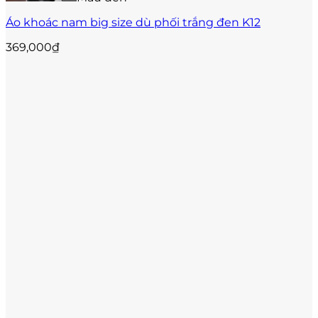
thể.
Các
Áo khoác nam big size dù phối trắng đen K12
tùy
chọn
369,000
₫
có
thể
được
chọn
trên
trang
sản
phẩm