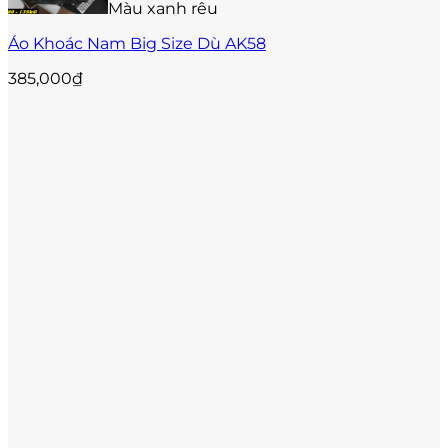
thể
Màu xanh rêu
được
Áo Khoác Nam Big Size Dù AK58
chọn
trên
385,000
₫
trang
sản
phẩm