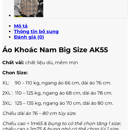
Mô tả
Thông tin bổ sung
Đánh giá (0)
Áo Khoác Nam Big Size AK55
Chất vải:
chất liệu dù, mềm mịn
Chon Size:
XL: 90 – 110 kg, ngang áo 66 cm, dài áo 76 cm.
2XL : 110 – 125 kg, ngang áo 68 cm, dài áo 78 cm.
3XL: 125 – 135 kg, ngang áo 70 cm, dài áo 80 cm.
Chiều dài áo 76 – 80 cm tùy size.
Chiều cao < 1m65 & bụng to có thể chọn tăng 1 size;
chiều cao > 1m75 & bụng nhỏ có thể chọn lùi 1 size.