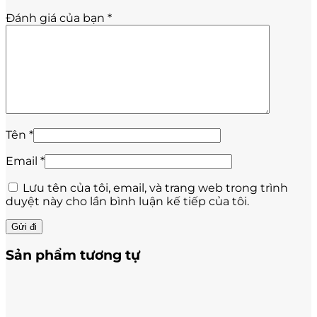
Đánh giá của bạn
*
Tên
*
Email
*
Lưu tên của tôi, email, và trang web trong trình
duyệt này cho lần bình luận kế tiếp của tôi.
Sản phẩm tương tự