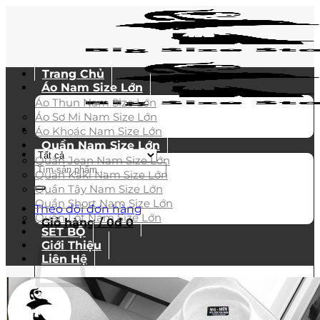
Bỏ
qua
nội
dung
Trang Chủ
Áo Nam Size Lớn
Áo Thun Nam Size Lớn
Áo Sơ Mi Nam Size Lớn
Áo Khoác Nam Size Lớn
Quần Nam Size Lớn
Quần Jean Nam Size Lớn
Tìm
Quần Kaki Nam Size Lớn
kiếm:
Quần Tây Nam Size Lớn
Quần Short Nam Size Lớn
Theo dõi đơn hàng
Quần Lót Nam Size Lớn
Giỏ hàng /
0
₫
0
SET BỘ
Giới Thiệu
Liên Hệ
Chưa có sản phẩm trong giỏ hàng.