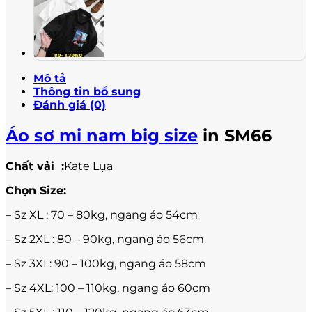
Mô tả
Thông tin bổ sung
Đánh giá (0)
Áo sơ mi nam big size
in SM66
Chất vải :
Kate Lụa
Chọn Size:
– Sz XL : 70 – 80kg, ngang áo 54cm
– Sz 2XL : 80 – 90kg, ngang áo 56cm
– Sz 3XL: 90 – 100kg, ngang áo 58cm
– Sz 4XL: 100 – 110kg, ngang áo 60cm