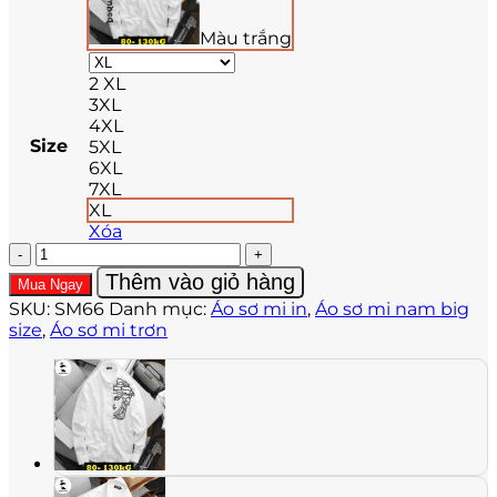
Màu trắng
2 XL
3XL
4XL
Size
5XL
6XL
7XL
XL
Xóa
Áo
Sơ
Thêm vào giỏ hàng
Mua Ngay
Mi
SKU:
SM66
Danh mục:
Áo sơ mi in
,
Áo sơ mi nam big
Nam
size
,
Áo sơ mi trơn
Big
Size
in
Tay
Dài
SM66
số
lượng