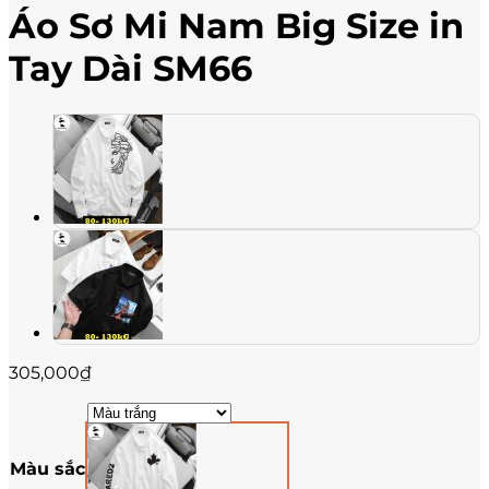
Áo Sơ Mi Nam Big Size in
Tay Dài SM66
305,000
₫
Màu sắc