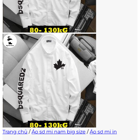
Trang chủ
/
Áo sơ mi nam big size
/
Áo sơ mi in