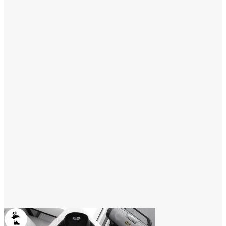
thể.
Các
tùy
chọn
có
thể
được
chọn
trên
trang
sản
phẩm