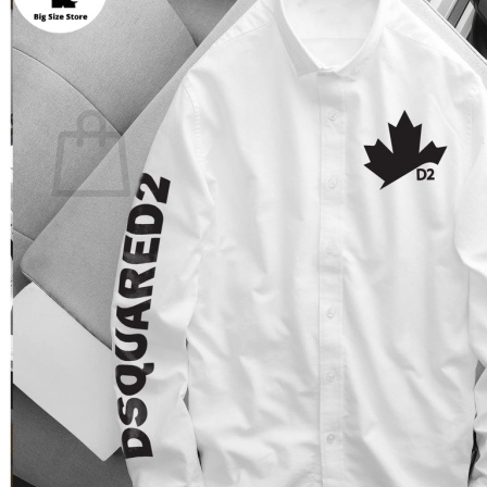
Quay trở lại cửa hàng
0
Giỏ hàng
Chưa có sản phẩm trong giỏ hàng.
Quay trở lại cửa hàng