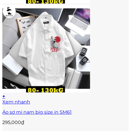
+
Sản
Xem nhanh
phẩm
Áo sơ mi nam big size in SM61
này
có
295,000
₫
nhiều
biến