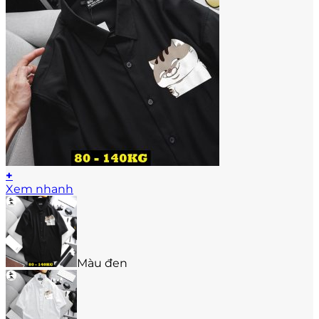
+
Sản
Xem nhanh
phẩm
này
có
nhiều
biến
Màu đen
thể.
Các
tùy
chọn