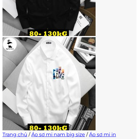
Trang chủ
/
Áo sơ mi nam big size
/
Áo sơ mi in