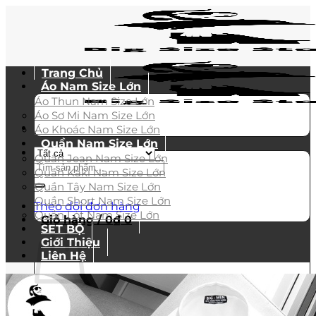
Bỏ
qua
nội
dung
Trang Chủ
Áo Nam Size Lớn
Áo Thun Nam Size Lớn
Áo Sơ Mi Nam Size Lớn
Áo Khoác Nam Size Lớn
Quần Nam Size Lớn
Quần Jean Nam Size Lớn
Tìm
Quần Kaki Nam Size Lớn
kiếm:
Quần Tây Nam Size Lớn
Quần Short Nam Size Lớn
Theo dõi đơn hàng
Quần Lót Nam Size Lớn
Giỏ hàng /
0
₫
0
SET BỘ
Giới Thiệu
Liên Hệ
Chưa có sản phẩm trong giỏ hàng.