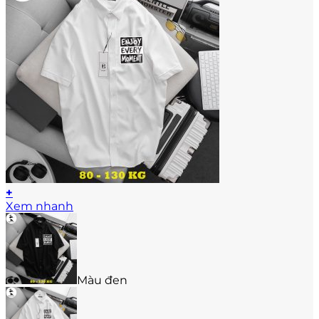
+
Sản
Xem nhanh
phẩm
này
có
nhiều
biến
Màu đen
thể.
Các
tùy