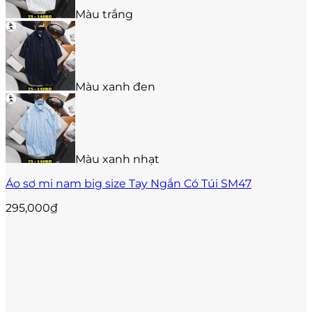
có
thể
Màu trắng
được
chọn
trên
trang
sản
Màu xanh đen
phẩm
Màu xanh nhạt
Áo sơ mi nam big size Tay Ngắn Có Túi SM47
295,000
₫