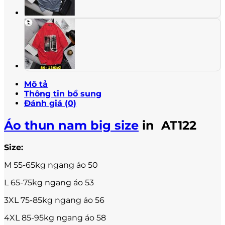
Mô tả
Thông tin bổ sung
Đánh giá (0)
Áo thun nam big size
in AT122
Size:
M 55-65kg ngang áo 50
L 65-75kg ngang áo 53
3XL 75-85kg ngang áo 56
4XL 85-95kg ngang áo 58