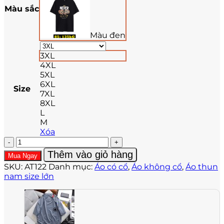
Màu sắc
Màu đen
3XL
4XL
5XL
6XL
Size
7XL
8XL
L
M
Xóa
Áo
thun
Thêm vào giỏ hàng
Mua Ngay
nam
SKU:
AT122
Danh mục:
Áo có cổ
,
Áo không cổ
,
Áo thun
big
nam size lớn
size
in
AT122
số
lượng