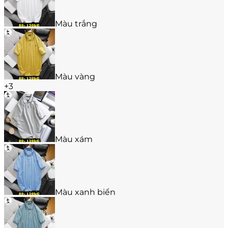
trang
sản
Màu trắng
phẩm
Màu vàng
+3
Màu xám
Màu xanh biển