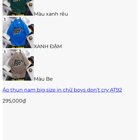
Màu xanh rêu
XANH ĐẬM
Màu Be
Áo thun nam big size in chữ boys don’t cry AT92
295,000
₫