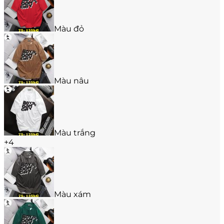
tùy
chọn
có
thể
Màu đỏ
được
chọn
trên
trang
sản
Màu nâu
phẩm
Màu trắng
+4
Màu xám