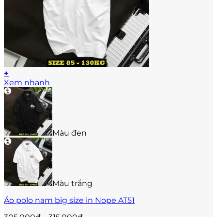
+
Sản
Xem nhanh
phẩm
này
có
nhiều
biến
Màu đen
thể.
Các
tùy
chọn
có
thể
Màu trắng
được
Áo polo nam big size in Nope AT51
chọn
trên
Khoảng