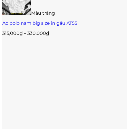
chọn
có
thể
Màu trắng
được
Áo polo nam big size in gấu AT55
chọn
trên
Khoảng
315,000
₫
–
330,000
₫
trang
giá:
sản
từ
phẩm
315,000₫
đến
330,000₫