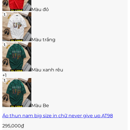
có
thể
Màu đỏ
được
chọn
trên
trang
sản
Màu trắng
phẩm
Màu xanh rêu
+1
Màu Be
Áo thun nam big size in chữ never give up AT98
295,000
₫