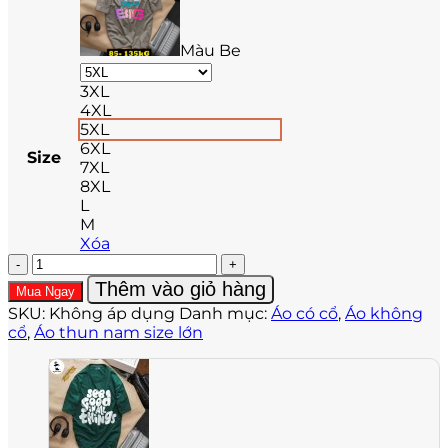
Màu Be
3XL
4XL
5XL
6XL
Size
7XL
8XL
L
M
Xóa
Áo
thun
Thêm vào giỏ hàng
Mua Ngay
nam
SKU:
Không áp dụng
Danh mục:
Áo có cổ
,
Áo không
big
cổ
,
Áo thun nam size lớn
size
in
AT139
số
lượng