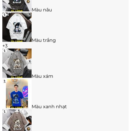
trang
sản
Màu nâu
phẩm
Màu trắng
+3
Màu xám
Màu xanh nhạt