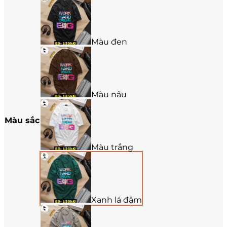
Màu đen
Màu nâu
Màu sắc
Màu trắng
Xanh lá đậm