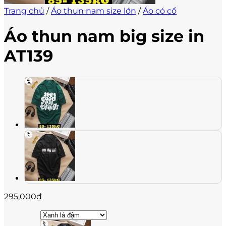
Trang chủ
/
Áo thun nam size lớn
/
Áo có cổ
Áo thun nam big size in
AT139
295,000
₫