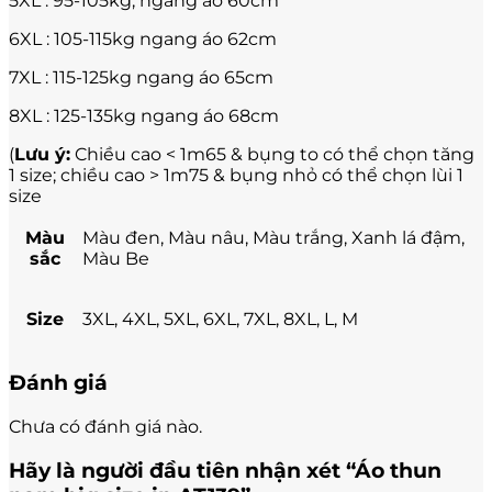
5XL : 95-105kg, ngang áo 60cm
6XL : 105-115kg ngang áo 62cm
7XL : 115-125kg ngang áo 65cm
8XL : 125-135kg ngang áo 68cm
(
Lưu ý:
Chiều cao < 1m65 & bụng to có thể chọn tăng
1 size; chiều cao > 1m75 & bụng nhỏ có thể chọn lùi 1
size
Màu
Màu đen, Màu nâu, Màu trắng, Xanh lá đậm,
sắc
Màu Be
Size
3XL, 4XL, 5XL, 6XL, 7XL, 8XL, L, M
Đánh giá
Chưa có đánh giá nào.
Hãy là người đầu tiên nhận xét “Áo thun