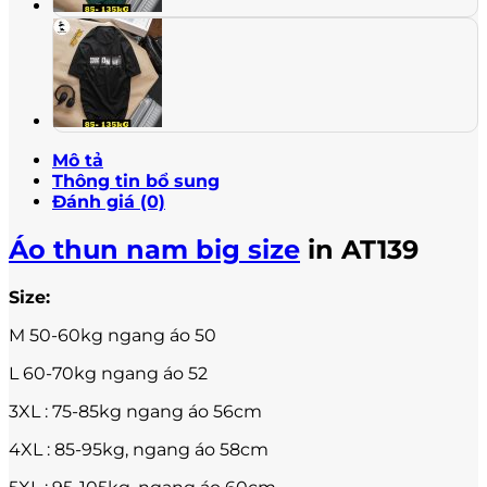
Mô tả
Thông tin bổ sung
Đánh giá (0)
Áo thun nam big size
in AT139
Size:
M 50-60kg ngang áo 50
L 60-70kg ngang áo 52
3XL : 75-85kg ngang áo 56cm
4XL : 85-95kg, ngang áo 58cm