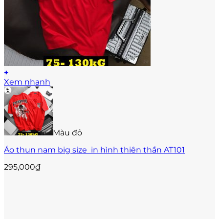
+
Sản
Xem nhanh
phẩm
này
có
nhiều
biến
Màu đỏ
thể.
Các
Áo thun nam big size in hình thiên thần AT101
tùy
chọn
295,000
₫
có
thể
được
chọn
trên