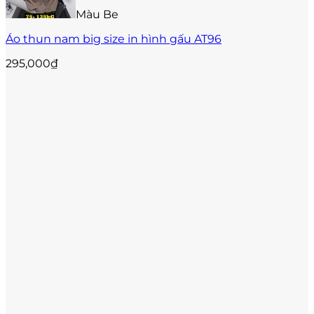
Màu Be
Áo thun nam big size in hình gấu AT96
295,000
₫