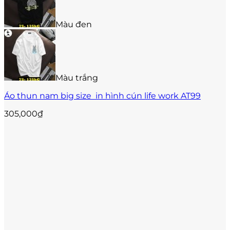
nhiều
biến
Màu đen
thể.
Các
tùy
chọn
có
thể
Màu trắng
được
Áo thun nam big size in hình cún life work AT99
chọn
trên
305,000
₫
trang
sản
phẩm