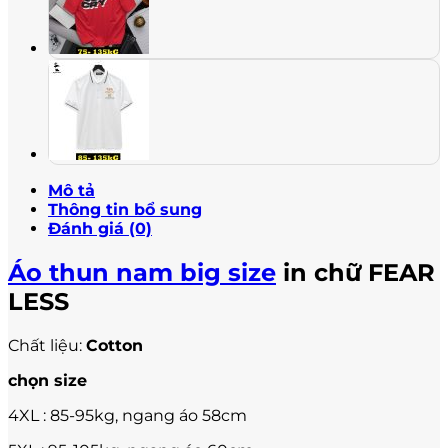
LESS
PL26
số
lượng
Mô tả
Thông tin bổ sung
Đánh giá (0)
Áo thun nam big size
in chữ FEAR
LESS
Chất liệu:
Cotton
chọn size
4XL : 85-95kg, ngang áo 58cm