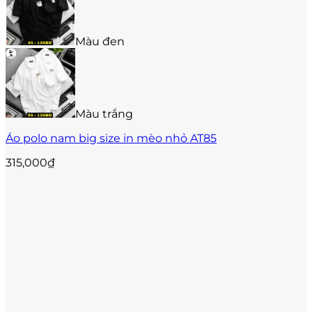
có
nhiều
biến
Màu đen
thể.
Các
tùy
chọn
có
thể
Màu trắng
được
Áo polo nam big size in mèo nhỏ AT85
chọn
trên
315,000
₫
trang
sản
phẩm