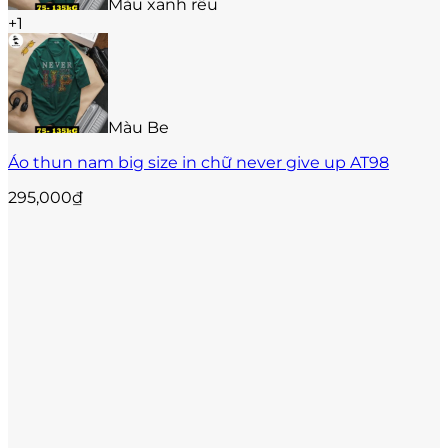
Màu xanh rêu
+1
Màu Be
Áo thun nam big size in chữ never give up AT98
295,000
₫