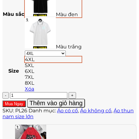
Màu sắc
Màu đen
Màu trắng
4XL
5XL
Size
6XL
7XL
8XL
Xóa
Áo
thun
Thêm vào giỏ hàng
Mua Ngay
nam
SKU:
PL26
Danh mục:
Áo có cổ
,
Áo không cổ
,
Áo thun
big
nam size lớn
size
in
chữ
FEAR