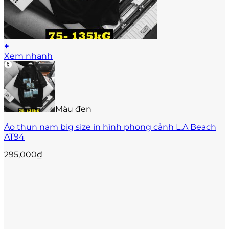
+
Sản
Xem nhanh
phẩm
này
có
nhiều
biến
Màu đen
thể.
Các
Áo thun nam big size in hình phong cảnh L.A Beach
tùy
AT94
chọn
có
295,000
₫
thể
được
chọn
trên
trang
sản
phẩm