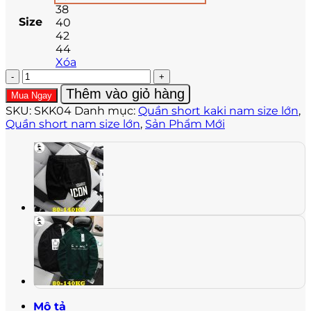
38
Size
40
42
44
Xóa
Quần
short
Thêm vào giỏ hàng
Mua Ngay
kaki
SKU:
SKK04
Danh mục:
Quần short kaki nam size lớn
,
lưng
Quần short nam size lớn
,
Sản Phẩm Mới
thun
SKK05
số
lượng
Mô tả