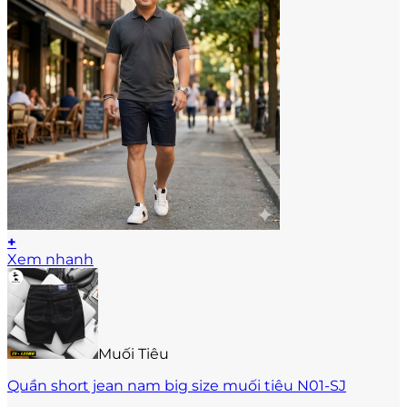
+
Sản
Xem nhanh
phẩm
này
có
nhiều
biến
Muối Tiêu
thể.
Các
Quần short jean nam big size muối tiêu N01-SJ
tùy