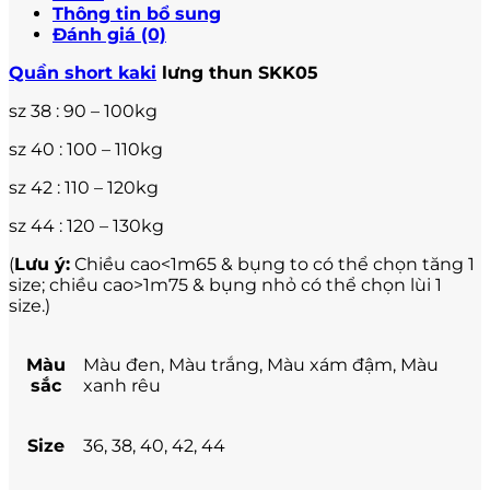
Thông tin bổ sung
Đánh giá (0)
Quần short kaki
lưng thun SKK05
sz 38 : 90 – 100kg
sz 40 : 100 – 110kg
sz 42 : 110 – 120kg
sz 44 : 120 – 130kg
(
Lưu ý:
Chiều cao<1m65 & bụng to có thể chọn tăng 1
size; chiều cao>1m75 & bụng nhỏ có thể chọn lùi 1
size.)
Màu
Màu đen, Màu trắng, Màu xám đậm, Màu
sắc
xanh rêu
Size
36, 38, 40, 42, 44