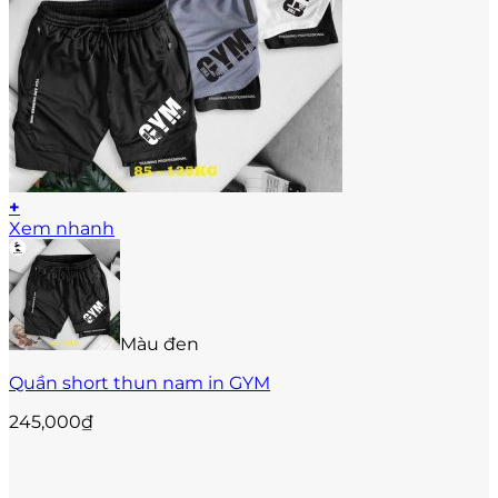
+
Sản
Xem nhanh
phẩm
này
có
nhiều
biến
Màu đen
thể.
Các
Quần short thun nam in GYM
tùy
chọn
245,000
₫
có
thể
được