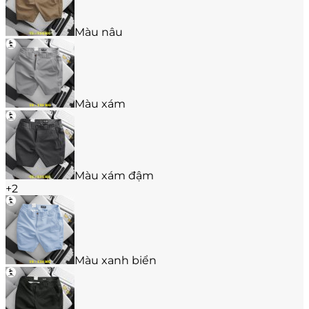
chọn
có
thể
Màu nâu
được
chọn
trên
trang
sản
Màu xám
phẩm
Màu xám đậm
+2
Màu xanh biển