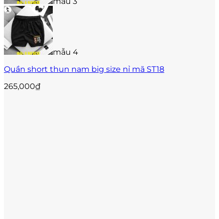
mẫu 3
phẩm
mẫu 4
Quần short thun nam big size nỉ mã ST18
265,000
₫