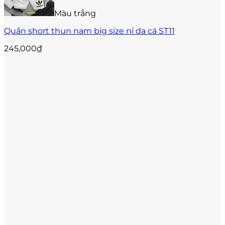
có
thể
Màu trắng
được
Quần short thun nam big size nỉ da cá ST11
chọn
trên
245,000
₫
trang
sản
phẩm