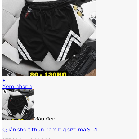
+
Sản
Xem nhanh
phẩm
này
có
nhiều
biến
Màu đen
thể.
Các
Quần short thun nam big size mã ST21
tùy