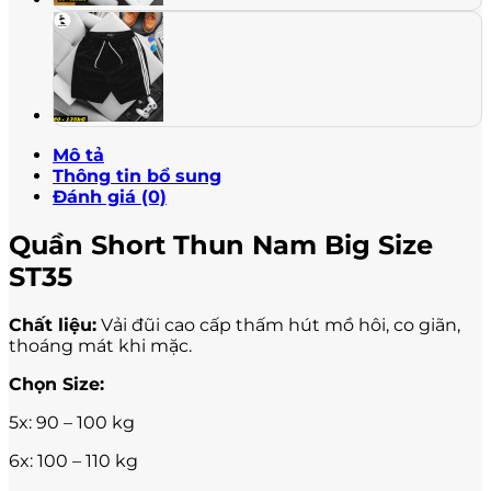
Mô tả
Thông tin bổ sung
Đánh giá (0)
Quần Short Thun Nam Big Size
ST35
Chất liệu:
Vải đũi cao cấp thấm hút mồ hôi, co giãn,
thoáng mát khi mặc.
Chọn Size:
5x: 90 – 100 kg
6x: 100 – 110 kg