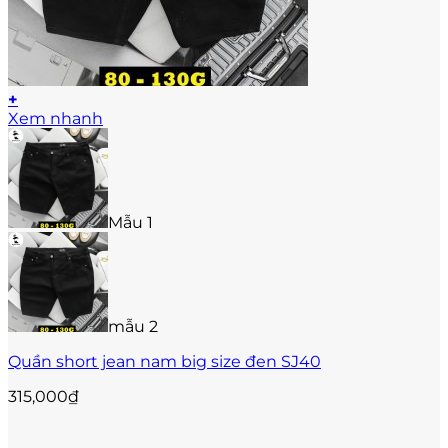
+
Sản
Xem nhanh
phẩm
này
có
nhiều
biến
Mẫu 1
thể.
Các
tùy
chọn
có
thể
mẫu 2
được
Quần short jean nam big size đen SJ40
chọn
trên
315,000
₫
trang
sản
phẩm