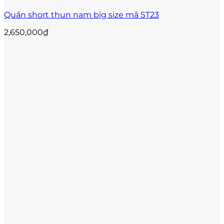
phẩm
Quần short thun nam big size mã ST23
2,650,000
₫