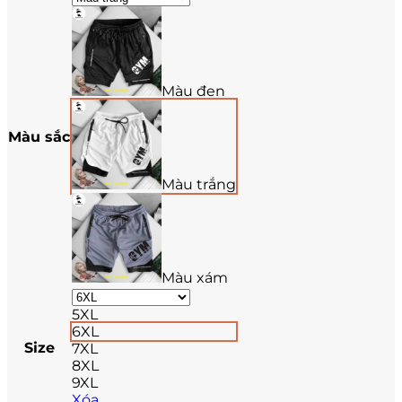
Màu đen
Màu sắc
Màu trắng
Màu xám
5XL
6XL
Size
7XL
8XL
9XL
Xóa