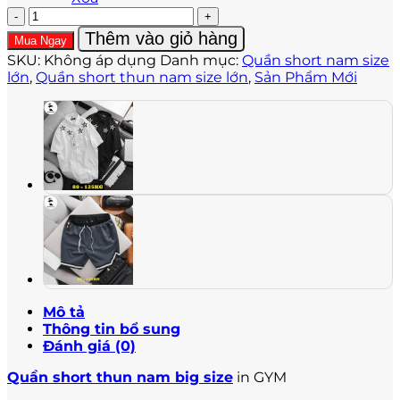
Quần
short
Thêm vào giỏ hàng
Mua Ngay
thun
SKU:
Không áp dụng
Danh mục:
Quần short nam size
nam
lớn
,
Quần short thun nam size lớn
,
Sản Phẩm Mới
in
GYM
số
lượng
Mô tả
Thông tin bổ sung
Đánh giá (0)
Quần short thun nam big size
in GYM