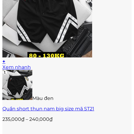
+
Sản
Xem nhanh
phẩm
này
có
nhiều
biến
Màu đen
thể.
Các
Quần short thun nam big size mã ST21
tùy
chọn
Khoảng
235,000
₫
–
240,000
₫
có
giá:
thể
từ