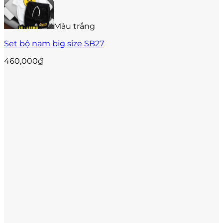
chọn
có
thể
Màu trắng
được
Set bộ nam big size SB27
chọn
trên
460,000
₫
trang
sản
phẩm