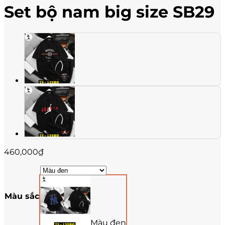
Set bộ nam big size SB29
460,000
₫
Màu sắc
Màu đen