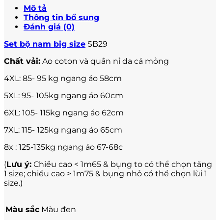
Mô tả
Thông tin bổ sung
Đánh giá (0)
Set bộ nam big size
SB29
Chất vải:
Ao coton và quần nỉ da cá mỏng
4XL: 85- 95 kg ngang áo 58cm
5XL: 95- 105kg ngang áo 60cm
6XL: 105- 115kg ngang áo 62cm
7XL: 115- 125kg ngang áo 65cm
8x : 125-135kg ngang áo 67-68c
(
Lưu ý:
Chiều cao < 1m65 & bụng to có thể chọn tăng
1 size; chiều cao > 1m75 & bụng nhỏ có thể chọn lùi 1
size.)
Màu sắc
Màu đen