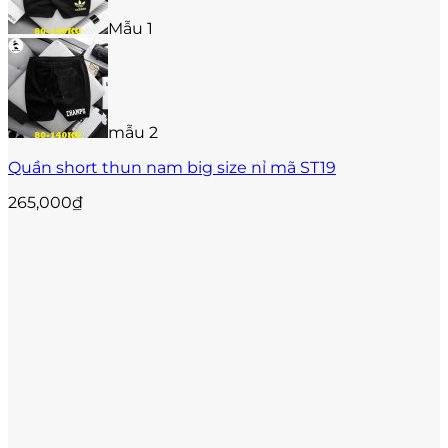
biến
Mẫu 1
thể.
Các
tùy
chọn
có
thể
mẫu 2
được
Quần short thun nam big size nỉ mã ST19
chọn
trên
265,000
₫
trang
sản
phẩm