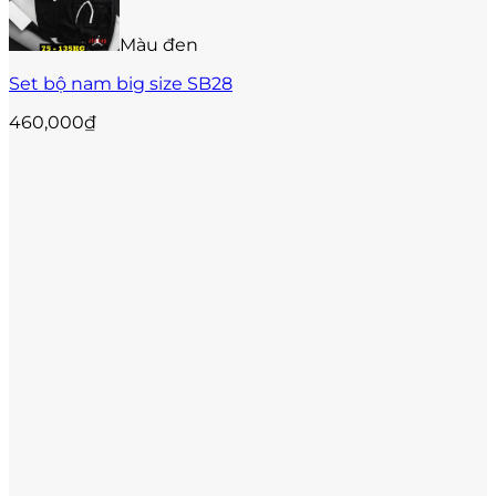
nhiều
biến
Màu đen
thể.
Các
Set bộ nam big size SB28
tùy
chọn
460,000
₫
có
thể
được
chọn
trên
trang
sản
phẩm