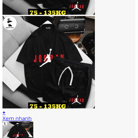
+
Sản
Xem nhanh
phẩm
này
có