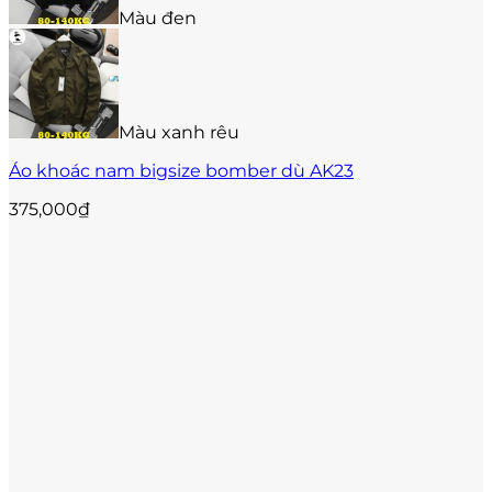
biến
Màu đen
thể.
Các
tùy
chọn
có
thể
Màu xanh rêu
được
Áo khoác nam bigsize bomber dù AK23
chọn
trên
375,000
₫
trang
sản
phẩm