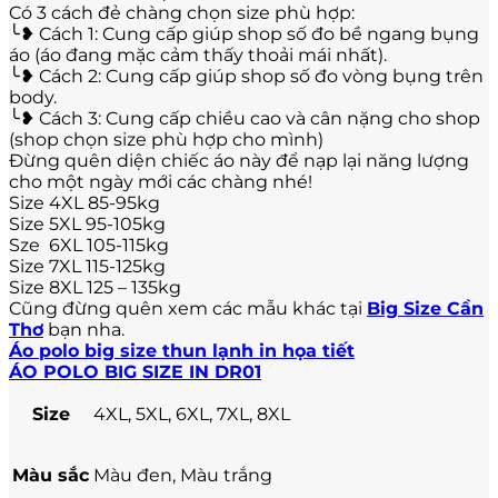
Có 3 cách đẻ chàng chọn size phù hợp:
╰❥ Cách 1: Cung cấp giúp shop số đo bề ngang bụng
áo (áo đang mặc cảm thấy thoải mái nhất).
╰❥ Cách 2: Cung cấp giúp shop số đo vòng bụng trên
body.
╰❥ Cách 3: Cung cấp chiều cao và cân nặng cho shop
(shop chọn size phù hợp cho mình)
Đừng quên diện chiếc áo này để nạp lại năng lượng
cho một ngày mới các chàng nhé!
Size 4XL 85-95kg
Size 5XL 95-105kg
Sze 6XL 105-115kg
Size 7XL 115-125kg
Size 8XL 125 – 135kg
Cũng đừng quên xem các mẫu khác tại
Big Size Cần
Thơ
bạn nha.
Áo polo big size thun lạnh in họa tiết
ÁO POLO BIG SIZE IN DR01
Size
4XL, 5XL, 6XL, 7XL, 8XL
Màu sắc
Màu đen, Màu trắng