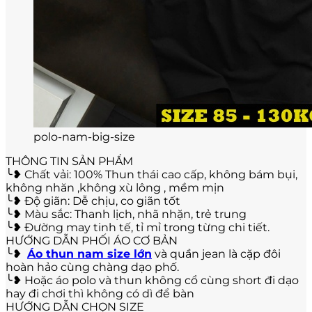
polo-nam-big-size
THÔNG TIN SẢN PHẨM
╰❥ Chất vải: 100% Thun thái cao cấp, không bám bụi,
không nhăn ,không xù lông , mềm mịn
╰❥ Độ giãn: Dễ chịu, co giãn tốt
╰❥ Màu sắc: Thanh lịch, nhã nhặn, trẻ trung
╰❥ Đường may tinh tế, tỉ mỉ trong từng chi tiết.
HƯỚNG DẪN PHỐI ÁO CƠ BẢN
╰❥
Áo thun nam size lớn
và quần jean là cặp đôi
hoàn hảo cùng chàng dạo phố.
╰❥ Hoặc áo polo và thun không cổ cùng short đi dạo
hay đi chơi thì không có dì để bàn
HƯỚNG DẪN CHỌN SIZE