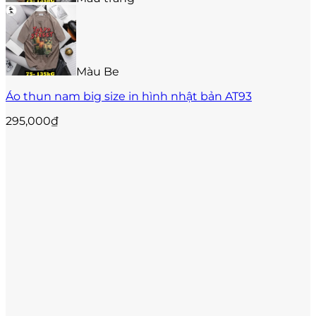
được
chọn
trên
trang
sản
Màu Be
phẩm
Áo thun nam big size in hình nhật bản AT93
295,000
₫