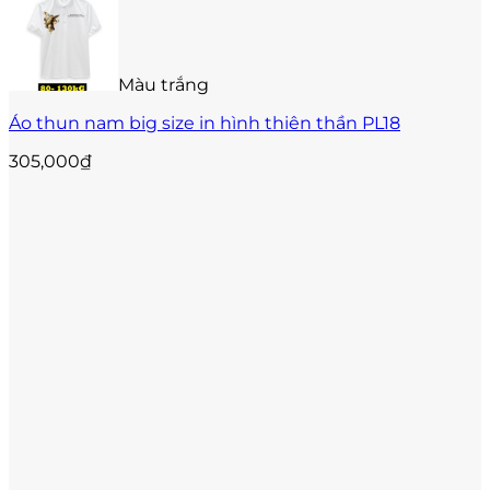
Các
tùy
chọn
có
thể
Màu trắng
được
Áo thun nam big size in hình thiên thần PL18
chọn
trên
305,000
₫
trang
sản
phẩm