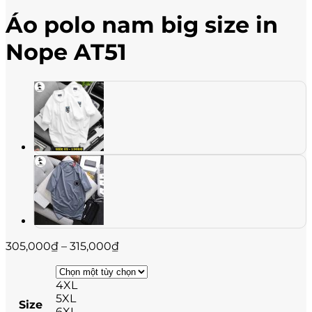
Áo polo nam big size in
Nope AT51
Khoảng
305,000
₫
–
315,000
₫
giá:
từ
4XL
305,000₫
5XL
đến
Size
6XL
315,000₫