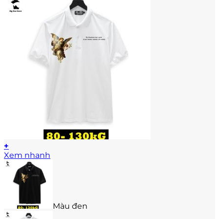
+
Sản
Xem nhanh
phẩm
này
có
nhiều
biến
Màu đen
thể.