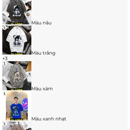
chọn
trên
trang
sản
Màu nâu
phẩm
Màu trắng
+3
Màu xám
Màu xanh nhạt