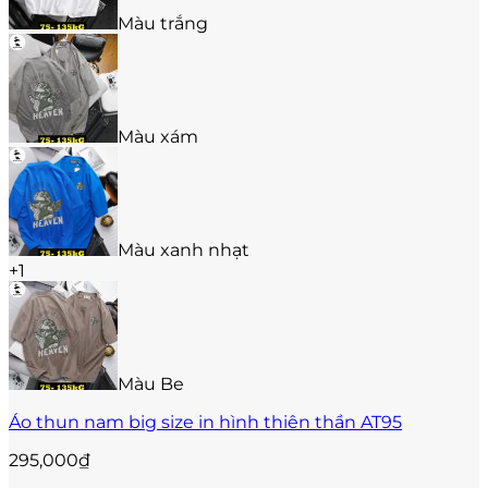
có
thể
Màu trắng
được
chọn
trên
trang
sản
Màu xám
phẩm
Màu xanh nhạt
+1
Màu Be
Áo thun nam big size in hình thiên thần AT95
295,000
₫