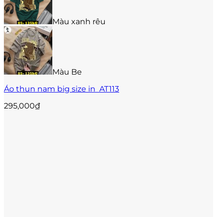
trang
sản
Màu xanh rêu
phẩm
Màu Be
Áo thun nam big size in AT113
295,000
₫