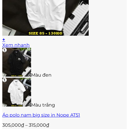
+
Sản
Xem nhanh
phẩm
này
có
nhiều
biến
Màu đen
thể.
Các
tùy
chọn
có
thể
Màu trắng
được
Áo polo nam big size in Nope AT51
chọn
trên
Khoảng
305,000
₫
–
315,000
₫
trang