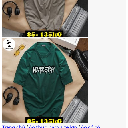
Trang chủ
/
Áo thun nam size lớn
/
Áo có cổ