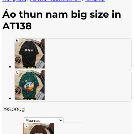
Áo thun nam big size in
AT138
295,000
₫