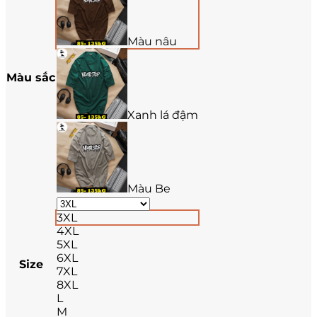
Màu nâu
Màu sắc
Xanh lá đậm
Màu Be
3XL
4XL
5XL
6XL
Size
7XL
8XL
L
M