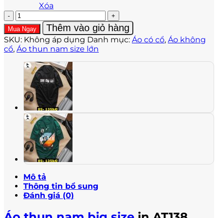
Xóa
Áo
thun
Thêm vào giỏ hàng
Mua Ngay
nam
SKU:
Không áp dụng
Danh mục:
Áo có cổ
,
Áo không
big
cổ
,
Áo thun nam size lớn
size
in
AT138
số
lượng
Mô tả
Thông tin bổ sung
Đánh giá (0)
Áo thun nam big size
in AT138