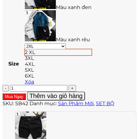
Màu xanh đen
Màu xanh rêu
2 XL
3XL
Size
4XL
5XL
6XL
Xóa
Set
bộ
Thêm vào giỏ hàng
Mua Ngay
nam
SKU:
SB42
Danh mục:
Sản Phẩm Mới
,
SET BỘ
big
size SB42
số
lượng