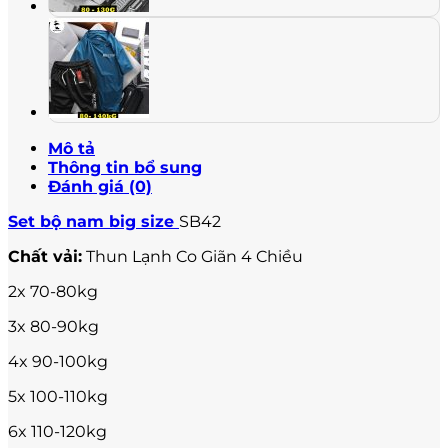
Mô tả
Thông tin bổ sung
Đánh giá (0)
Set bộ nam big size
SB42
Chất vải:
Thun Lạnh Co Giãn 4 Chiều
2x 70-80kg
3x 80-90kg
4x 90-100kg
5x 100-110kg
6x 110-120kg