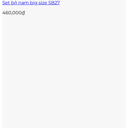
Set bộ nam big size SB27
chọn
trên
460,000
₫
trang
sản
phẩm